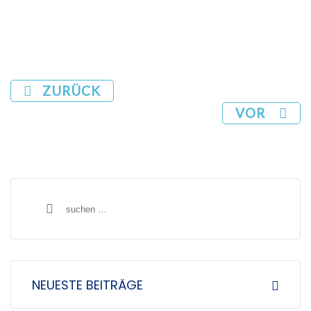
ZURÜCK
VOR
S
u
c
h
NEUESTE BEITRÄGE
e