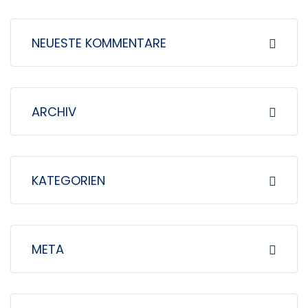
n
n
NEUESTE KOMMENTARE
a
c
h
ARCHIV
:
KATEGORIEN
META