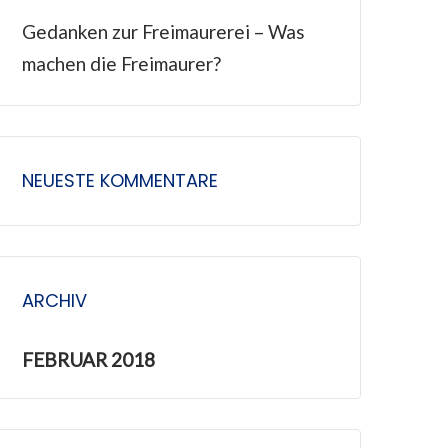
n
Gedanken zur Freimaurerei – Was
a
machen die Freimaurer?
c
h
:
NEUESTE KOMMENTARE
ARCHIV
FEBRUAR 2018