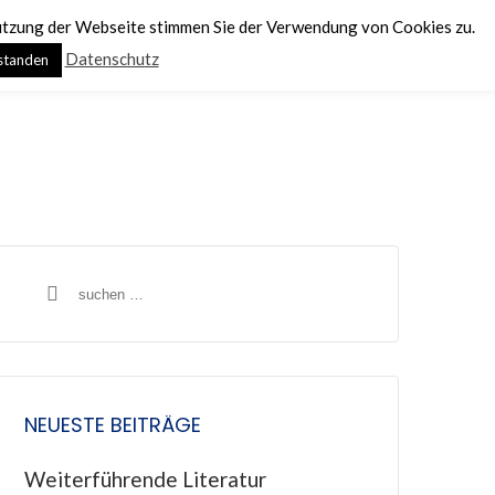
Nutzung der Webseite stimmen Sie der Verwendung von Cookies zu.
Datenschutz
MITGLIED WERDEN
standen
ONTAKT
S
u
c
h
NEUESTE BEITRÄGE
e
n
Weiterführende Literatur