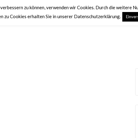
d verbessern zu können, verwenden wir Cookies. Durch die weitere 
n zu Cookies erhalten Sie in unserer Datenschutzerklärung.
Einver
UNSERE LOGE
ARBEITSPLAN
TERMINE
K